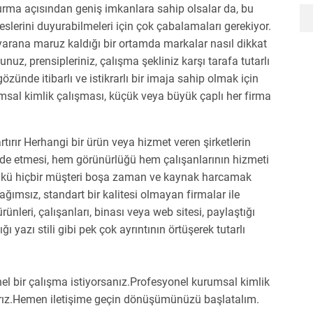
 kurma açısından geniş imkanlara sahip olsalar da, bu
eslerini duyurabilmeleri için çok çabalamaları gerekiyor.
uyarana maruz kaldığı bir ortamda markalar nasıl dikkat
ğunuz, prensipleriniz, çalışma şekliniz karşı tarafa tutarlı
 gözünde itibarlı ve istikrarlı bir imaja sahip olmak için
msal kimlik çalışması, küçük veya büyük çaplı her firma
rtırır Herhangi bir ürün veya hizmet veren şirketlerin
fade etmesi, hem görünürlüğü hem çalışanlarının hizmeti
 Çünkü hiçbir müşteri boşa zaman ve kaynak harcamak
bağımsız, standart bir kalitesi olmayan firmalar ile
rünleri, çalışanları, binası veya web sitesi, paylaştığı
ğı yazı stili gibi pek çok ayrıntının örtüşerek tutarlı
l bir çalışma istiyorsanız.Profesyonel kurumsal kimlik
rız.Hemen iletişime geçin dönüşümünüzü başlatalım.