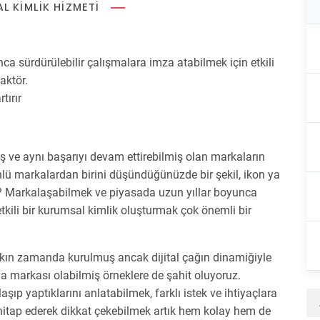
L KIMLIK HIZMETI
a sürdürülebilir çalışmalara imza atabilmek için etkili
aktör.
tırır
e aynı başarıyı devam ettirebilmiş olan markaların
ünlü markalardan birini düşündüğünüzde bir şekil, ikon ya
 mi? Markalaşabilmek ve piyasada uzun yıllar boyunca
etkili bir kurumsal kimlik oluşturmak çok önemli bir
yakın zamanda kurulmuş ancak dijital çağın dinamiğiyle
nya markası olabilmiş örneklere de şahit oluyoruz.
şıp yaptıklarını anlatabilmek, farklı istek ve ihtiyaçlara
hitap ederek dikkat çekebilmek artık hem kolay hem de