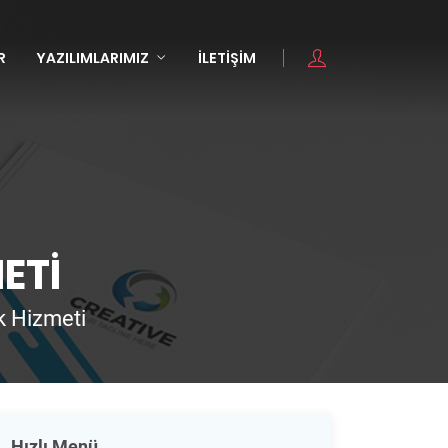
R
YAZILIMLARIMIZ
İLETIŞIM
ETI
k Hizmeti
Hızlı Menü