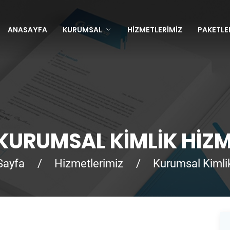
ANASAYFA
KURUMSAL
HIZMETLERIMIZ
PAKETLE
KURUMSAL KIMLIK HIZM
Sayfa
/
Hizmetlerimiz
/
Kurumsal Kimli