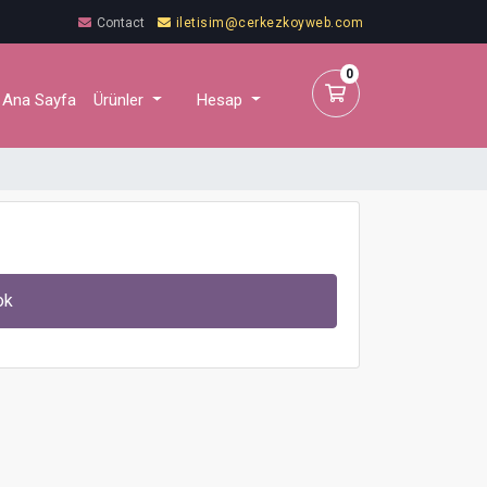
Contact
iletisim@cerkezkoyweb.com
0
Shopping Cart
Ana Sayfa
Ürünler
Hesap
ok