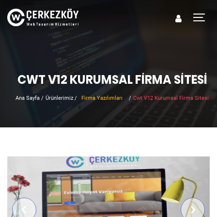
CWT V12 KURUMSAL FIRMA SITESI
Ana Sayfa
/
Ürünlerimiz
/
Firma Yazılımları
/
Cwt V12 Kurumsal Firma Sitesi