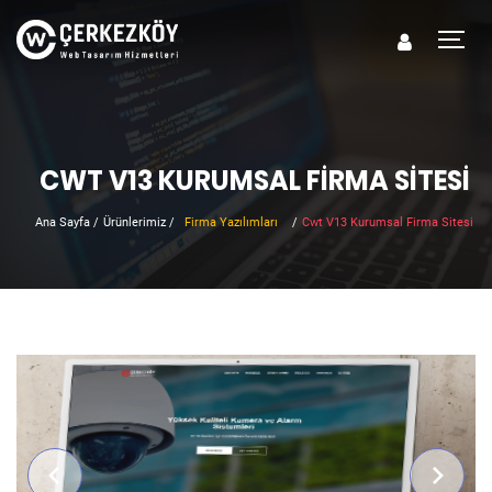
CWT V13 KURUMSAL FIRMA SITESI
Ana Sayfa
/
Ürünlerimiz
/
Firma Yazılımları
/
Cwt V13 Kurumsal Firma Sitesi