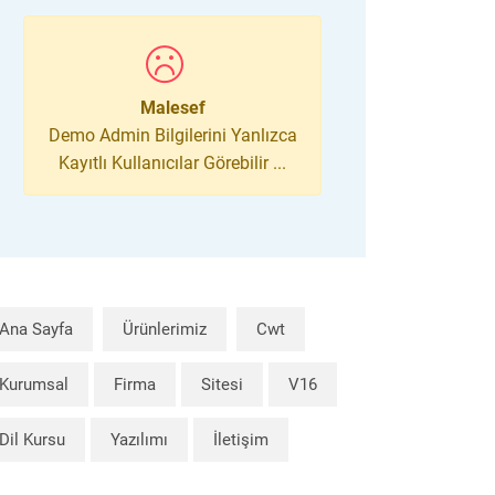
Malesef
Demo Admin Bilgilerini Yanlızca
Kayıtlı Kullanıcılar Görebilir ...
Ana Sayfa
Ürünlerimiz
Cwt
Kurumsal
Firma
Sitesi
V16
Dil Kursu
Yazılımı
İletişim