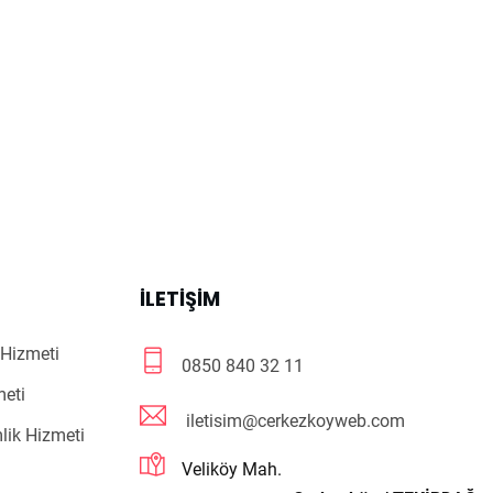
R
İLETIŞIM
Hizmeti
0850 840 32 11
meti
iletisim@cerkezkoyweb.com
lik Hizmeti
Veliköy Mah.