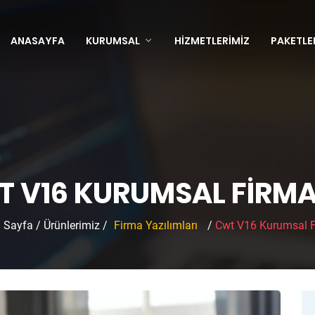
ANASAYFA
KURUMSAL
HIZMETLERIMIZ
PAKETLE
 V16 KURUMSAL FIRMA 
 Sayfa
/
Ürünlerimiz
/
Firma Yazılımları
/
Cwt V16 Kurumsal F