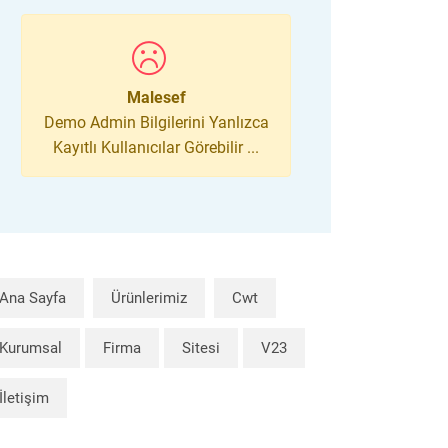
Malesef
Demo Admin Bilgilerini Yanlızca
Kayıtlı Kullanıcılar Görebilir ...
Ana Sayfa
Ürünlerimiz
Cwt
Kurumsal
Firma
Sitesi
V23
İletişim