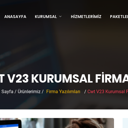
ANASAYFA
KURUMSAL
HIZMETLERIMIZ
PAKETLE
 V23 KURUMSAL FIRMA 
 Sayfa
/
Ürünlerimiz
/
Firma Yazılımları
/
Cwt V23 Kurumsal F