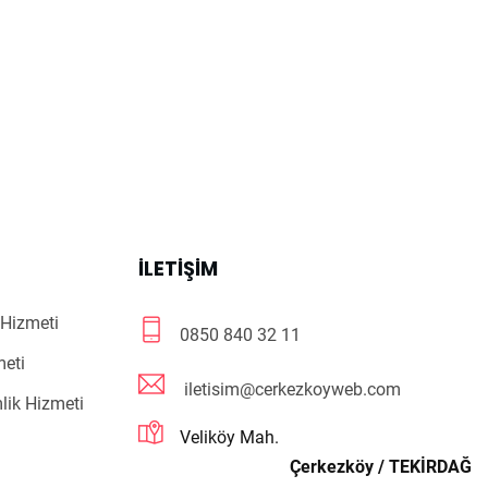
R
İLETIŞIM
Hizmeti
0850 840 32 11
meti
iletisim@cerkezkoyweb.com
lik Hizmeti
Veliköy Mah.
Çerkezköy / TEKİRDAĞ