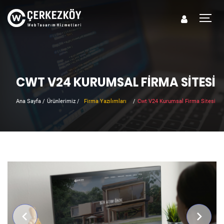
CWT V24 KURUMSAL FIRMA SITESI
Ana Sayfa
/
Ürünlerimiz
/
Firma Yazılımları
/
Cwt V24 Kurumsal Firma Sitesi