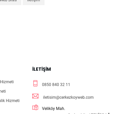
Web Sites
İletişim
R
İLETIŞIM
Hizmeti
0850 840 32 11
meti
iletisim@cerkezkoyweb.com
lik Hizmeti
Veliköy Mah.