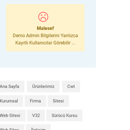
Malesef
Demo Admin Bilgilerini Yanlızca
Kayıtlı Kullanıcılar Görebilir ...
Ana Sayfa
Ürünlerimiz
Cwt
Kurumsal
Firma
Sitesi
Web Sitesi
V32
Sürücü Kursu