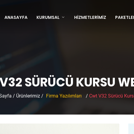
ANASAYFA
KURUMSAL
HIZMETLERIMIZ
PAKETLE
V32 SÜRÜCÜ KURSU WEB
Sayfa
/
Ürünlerimiz
/
Firma Yazılımları
/
Cwt V32 Sürücü Kurs