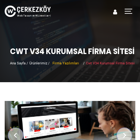
CWT V34 KURUMSAL FIRMA SITESI
Ana Sayfa
/
Ürünlerimiz
/
Firma Yazılımları
/
Cwt V34 Kurumsal Firma Sitesi