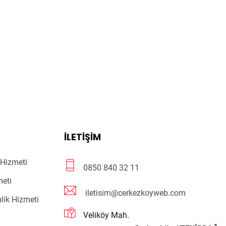
R
İLETIŞIM
Hizmeti
0850 840 32 11
meti
iletisim@cerkezkoyweb.com
lik Hizmeti
Veliköy Mah.