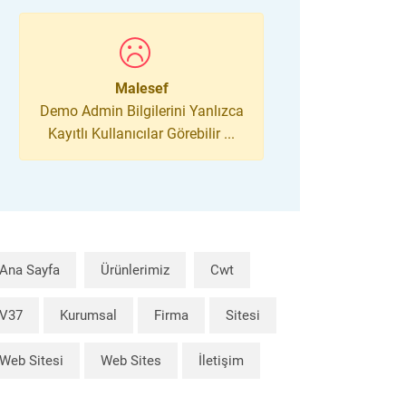
Malesef
Demo Admin Bilgilerini Yanlızca
Kayıtlı Kullanıcılar Görebilir ...
Ana Sayfa
Ürünlerimiz
Cwt
V37
Kurumsal
Firma
Sitesi
Web Sitesi
Web Sites
İletişim