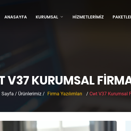
ANASAYFA
KURUMSAL
HIZMETLERIMIZ
PAKETLE
 V37 KURUMSAL FIRMA 
 Sayfa
/
Ürünlerimiz
/
Firma Yazılımları
/
Cwt V37 Kurumsal F