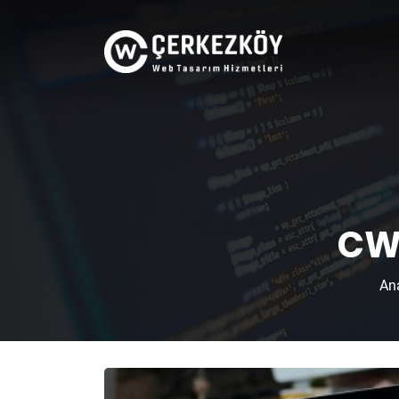
CWT
An