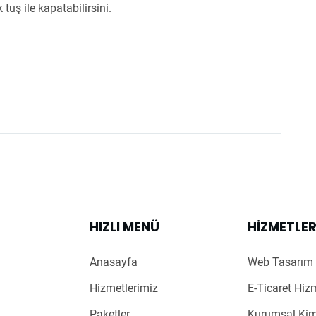
 tuş ile kapatabilirsini.
HIZLI MENÜ
HIZMETLE
Anasayfa
Web Tasarım 
Hizmetlerimiz
E-Ticaret Hiz
Paketler
Kurumsal Kim