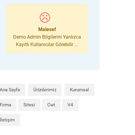
Malesef
Demo Admin Bilgilerini Yanlızca
Kayıtlı Kullanıcılar Görebilir ...
Ana Sayfa
Ürünlerimiz
Kurumsal
Firma
Sitesi
Cwt
V4
İletişim