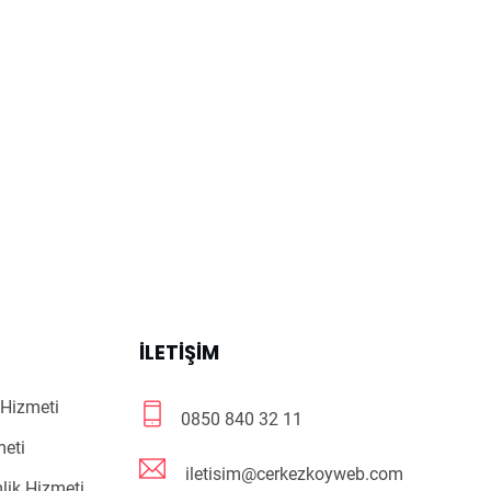
R
İLETIŞIM
Hizmeti
0850 840 32 11
meti
iletisim@cerkezkoyweb.com
lik Hizmeti