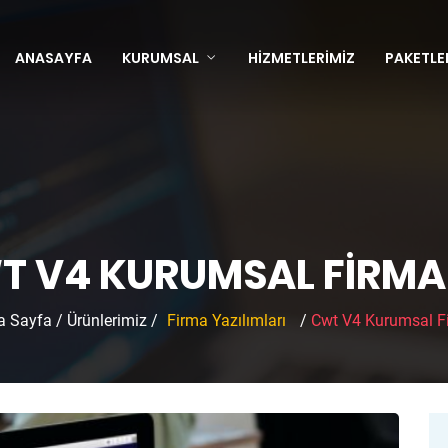
ANASAYFA
KURUMSAL
HIZMETLERIMIZ
PAKETLE
 V4 KURUMSAL FIRMA 
a Sayfa
/
Ürünlerimiz
/
Firma Yazılımları
/
Cwt V4 Kurumsal Fi