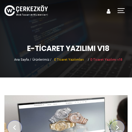
E-TICARET YAZILIMI V18
Ana Sayfa
/
Ürünlerimiz
/
E Ticaret Yazılımları
/
E-Ticaret Yazılımı v18