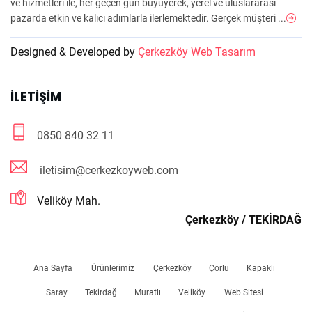
ve hizmetleri ile, her geçen gün büyüyerek, yerel ve uluslararası
pazarda etkin ve kalıcı adımlarla ilerlemektedir. Gerçek müşteri ...
Designed & Developed by
Çerkezköy Web Tasarım
İLETIŞIM
0850 840 32 11
iletisim@cerkezkoyweb.com
Veliköy Mah.
Çerkezköy / TEKİRDAĞ
Ana Sayfa
Ürünlerimiz
Çerkezköy
Çorlu
Kapaklı
Saray
Tekirdağ
Muratlı
Veliköy
Web Sitesi