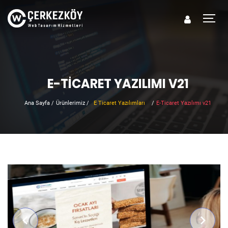
E-TICARET YAZILIMI V21
Ana Sayfa
/
Ürünlerimiz
/
E Ticaret Yazılımları
/
E-Ticaret Yazılımı v21