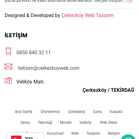
pazarda etkin ve kalıcı adımlarla ilerlemektedir. Gerçek müşteri ...
Designed & Developed by
Çerkezköy Web Tasarım
İLETIŞIM
0850 840 32 11
iletisim@cerkezkoyweb.com
Veliköy Mah.
Çerkezköy / TEKİRDAĞ
Ana Sayfa
Ürünlerimiz
Çerkezköy
Çorlu
Kapaklı
Saray
Tekirdağ
Muratlı
Veliköy
Web Sitesi
Web Tasarım
Kurumsal
Web
Tasarım
İletişim