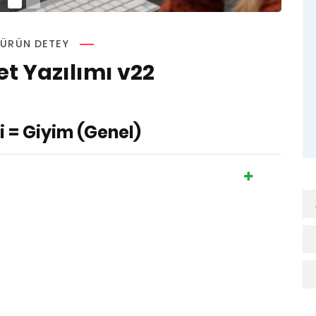
ÜRÜN DETEY
et Yazılımı v22
i =
Giyim (Genel)