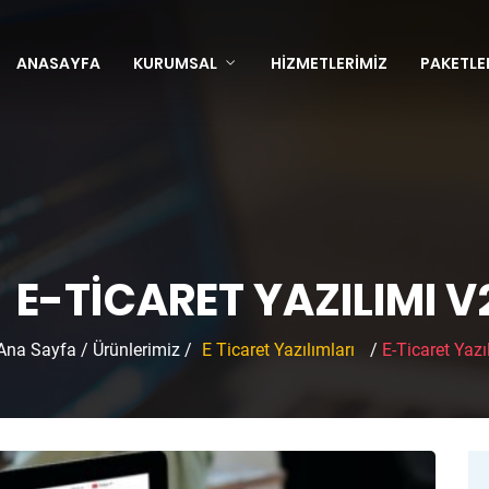
ANASAYFA
KURUMSAL
HIZMETLERIMIZ
PAKETLE
E-TICARET YAZILIMI V
Ana Sayfa
/
Ürünlerimiz
/
E Ticaret Yazılımları
/
E-Ticaret Yazı