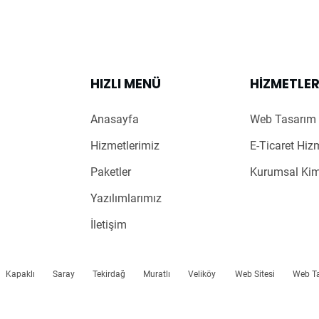
HIZLI MENÜ
HIZMETLE
Anasayfa
Web Tasarım 
Hizmetlerimiz
E-Ticaret Hiz
Paketler
Kurumsal Kim
Yazılımlarımız
İletişim
Kapaklı
Saray
Tekirdağ
Muratlı
Veliköy
Web Sitesi
Web T