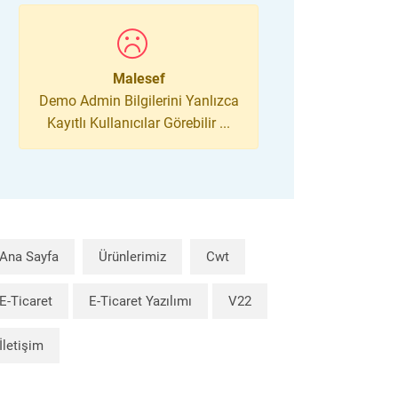
Malesef
Demo Admin Bilgilerini Yanlızca
Kayıtlı Kullanıcılar Görebilir ...
Ana Sayfa
Ürünlerimiz
Cwt
E-Ticaret
E-Ticaret Yazılımı
V22
İletişim