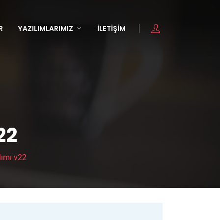
R
YAZILIMLARIMIZ
İLETIŞIM
22
lımı v22