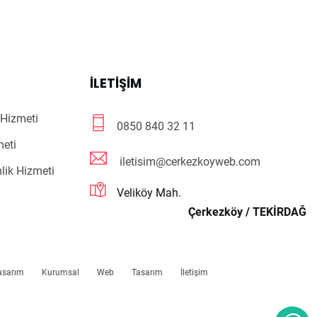
R
İLETIŞIM
Hizmeti
0850 840 32 11
meti
iletisim@cerkezkoyweb.com
lik Hizmeti
Veliköy Mah.
Çerkezköy / TEKİRDAĞ
asarım
Kurumsal
Web
Tasarım
İletişim