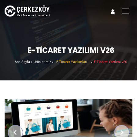
E-TICARET YAZILIMI V26
Ana Sayfa
/
Ürünlerimiz
/
E Ticaret Yazılımları
/
E-Ticaret Yazılımı v26