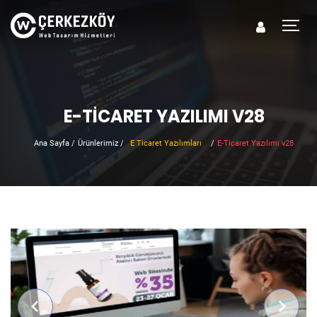
E-TICARET YAZILIMI V28
Ana Sayfa
/
Ürünlerimiz
/
E Ticaret Yazılımları
/
E-Ticaret Yazılımı v28