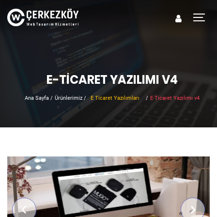
E-TICARET YAZILIMI V4
Ana Sayfa
/
Ürünlerimiz
/
E Ticaret Yazılımları
/
E-Ticaret Yazılımı v4