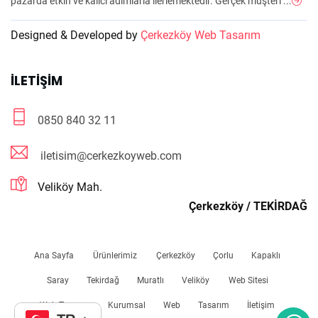
pazarda etkin ve kalıcı adımlarla ilerlemektedir. Gerçek müşteri ...
Designed & Developed by
Çerkezköy Web Tasarım
İLETIŞIM
0850 840 32 11
iletisim@cerkezkoyweb.com
Veliköy Mah.
Çerkezköy / TEKİRDAĞ
Ana Sayfa
Ürünlerimiz
Çerkezköy
Çorlu
Kapaklı
Saray
Tekirdağ
Muratlı
Veliköy
Web Sitesi
Web Tasarım
Kurumsal
Web
Tasarım
İletişim