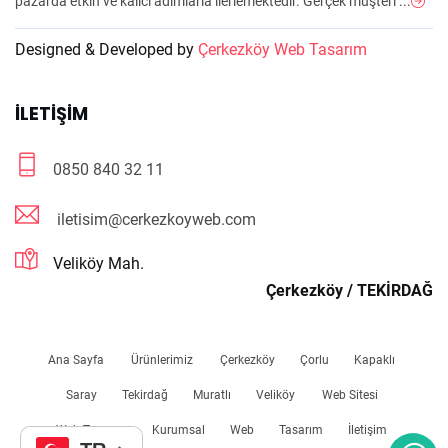
pazarda etkin ve kalıcı adımlarla ilerlemektedir. Gerçek müşteri ...
Designed & Developed by
Çerkezköy Web Tasarım
İLETIŞIM
0850 840 32 11
iletisim@cerkezkoyweb.com
Veliköy Mah.
Çerkezköy / TEKİRDAĞ
Ana Sayfa
Ürünlerimiz
Çerkezköy
Çorlu
Kapaklı
Saray
Tekirdağ
Muratlı
Veliköy
Web Sitesi
Web Tasarım
Kurumsal
Web
Tasarım
İletişim