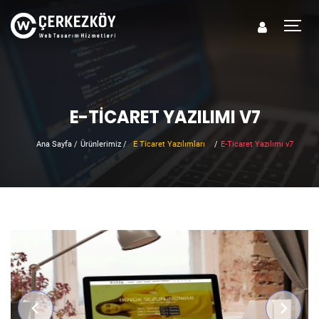
E-TICARET YAZILIMI V7
Ana Sayfa
/
Ürünlerimiz
/
E Ticaret Yazılımları
/
E-Ticaret Yazılımı v7